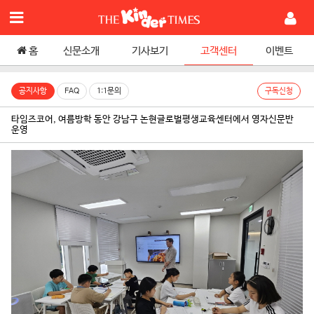
홈
신문소개
기사보기
고객센터
이벤트
공지사항
FAQ
1:1문의
구독신청
타임즈코어, 여름방학 동안 강남구 논현글로벌평생교육센터에서 영자신문반
운영