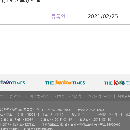
 U+ 키즈폰 이벤트
등록일
2021/02/25
관
|
광고안내
|
제휴 및 제안
|
개인정보 처리방침
|
사업자정보확인
|
이메일
로378길 36 (도곡동) 2층 | TEL 02-392-3800 | FAX 02-392-1800
자번호 : 110-81-48028 | 대표이사 : 이덕수 | 발행인 : 이덕수 | 편집인 : 이지예 | 청
록번호 : 서울 다 10969 | 등록일자 : 2015-03-19 | 발행일자 : 2015-03-30
 2017-서울서초-1272 호 | 개인정보보호배상책임보험 - 메리츠화재 증권번호 14620-80
IMES CORE ALL RIGHTS RESERVED.