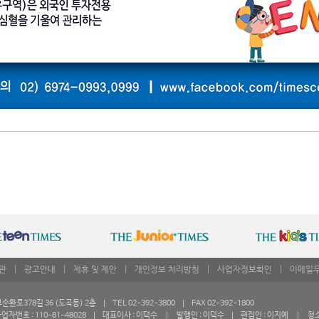
관
|
광고안내
|
제휴 및 제안
|
개인정보 처리방침
|
사업자정보확인
|
이메일
로378길 36 (도곡동) 2층 | TEL 02-392-3800 | FAX 02-392-1800
자번호 : 110-81-48028 | 대표이사 : 이덕수 | 발행인 : 이덕수 | 편집인 : 이지예 | 청