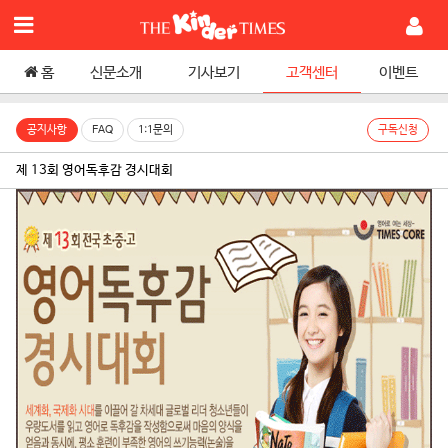
홈
신문소개
기사보기
고객센터
이벤트
공지사항
FAQ
1:1문의
구독신청
제 13회 영어독후감 경시대회