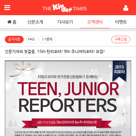
홈
신문소개
기사보기
고객센터
이벤트
공지사항
FAQ
1:1문의
구독신청
신문기자의 첫걸음. 15th 틴리포터! 9th 주니어리포터! 모집!