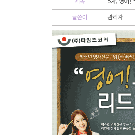
제목
5차, 영어
글쓴이
관리자