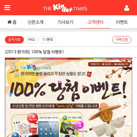
홈
신문소개
기사보기
고객센터
이벤트
공지사항
FAQ
1:1문의
구독신청
[2013 한가위] 100% 당첨 이벤트!